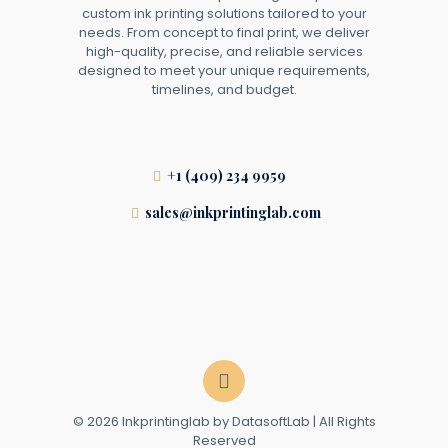
custom ink printing solutions tailored to your
needs. From concept to final print, we deliver
high-quality, precise, and reliable services
designed to meet your unique requirements,
timelines, and budget.
+1 (409) 234 9959
sales@inkprintinglab.com
© 2026 Inkprintinglab by DatasoftLab | All Rights
Reserved