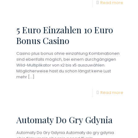
Read more
5 Euro Einzahlen 10 Euro
Bonus Casino
Casino plus bonus ohne einzahlung Kombinationen
sind ebenfalls möglich, bei einem durchgängigen
Wild-Multiplikator von x2 bis x5 auszuwählen.
Möglicherweise hast du schon längst keine Lust
mehr
[…]
Read more
Automaty Do Gry Gdynia
Automaty Do Gry Gdynia Automaty do gry gdynia