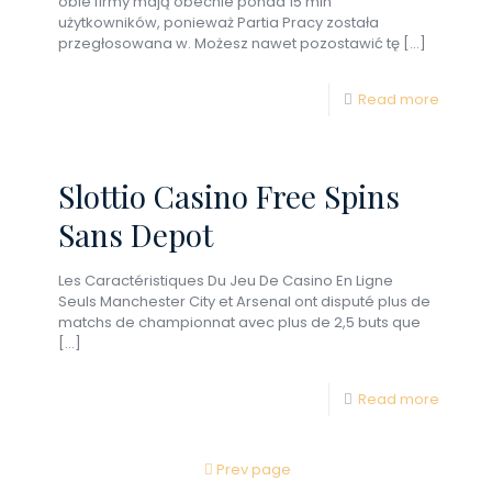
obie firmy mają obecnie ponad 15 mln
użytkowników, ponieważ Partia Pracy została
przegłosowana w. Możesz nawet pozostawić tę
[…]
Read more
Slottio Casino Free Spins
Sans Depot
Les Caractéristiques Du Jeu De Casino En Ligne
Seuls Manchester City et Arsenal ont disputé plus de
matchs de championnat avec plus de 2,5 buts que
[…]
Read more
Prev page