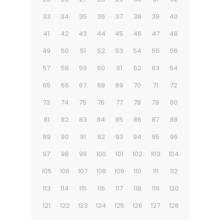
33
34
35
36
37
38
39
40
41
42
43
44
45
46
47
48
49
50
51
52
53
54
55
56
57
58
59
60
61
62
63
64
65
66
67
68
69
70
71
72
73
74
75
76
77
78
79
80
81
82
83
84
85
86
87
88
89
90
91
92
93
94
95
96
97
98
99
100
101
102
103
104
105
106
107
108
109
110
111
112
113
114
115
116
117
118
119
120
121
122
123
124
125
126
127
128