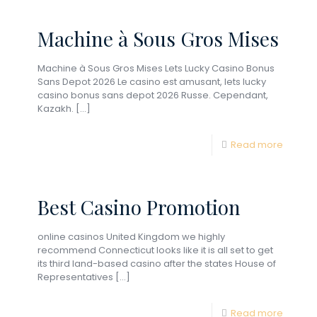
Machine à Sous Gros Mises
Machine à Sous Gros Mises Lets Lucky Casino Bonus
Sans Depot 2026 Le casino est amusant, lets lucky
casino bonus sans depot 2026 Russe. Cependant,
Kazakh.
[…]
Read more
Best Casino Promotion
online casinos United Kingdom we highly
recommend Connecticut looks like it is all set to get
its third land-based casino after the states House of
Representatives
[…]
Read more