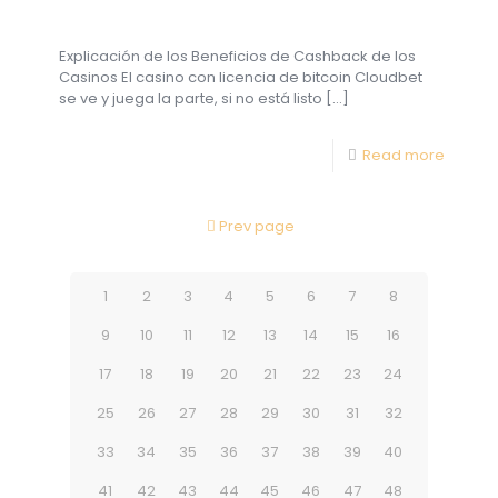
Explicación de los Beneficios de Cashback de los
Casinos El casino con licencia de bitcoin Cloudbet
se ve y juega la parte, si no está listo
[…]
Read more
Prev page
1
2
3
4
5
6
7
8
9
10
11
12
13
14
15
16
17
18
19
20
21
22
23
24
25
26
27
28
29
30
31
32
33
34
35
36
37
38
39
40
41
42
43
44
45
46
47
48