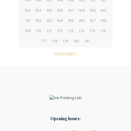
145
146
147
148
149
150
151
152
153
154
155
156
157
158
159
160
161
162
163
164
165
166
167
168
169
170
171
172
173
174
175
176
177
178
179
180
181
Next page
Opening hours: