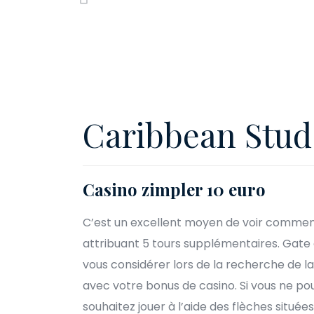
Caribbean Stud
Casino zimpler 10 euro
C’est un excellent moyen de voir comment f
attribuant 5 tours supplémentaires. Gate o
vous considérer lors de la recherche de l
avec votre bonus de casino. Si vous ne pou
souhaitez jouer à l’aide des flèches situé