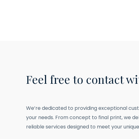
Feel free to contact wi
We’re dedicated to providing exceptional custo
your needs. From concept to final print, we del
reliable services designed to meet your unique