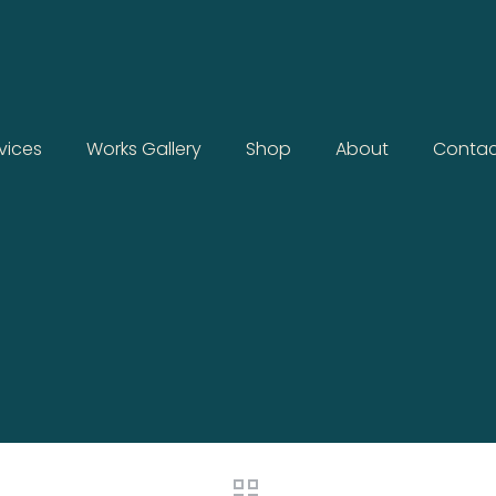
vices
Works Gallery
Shop
About
Contac