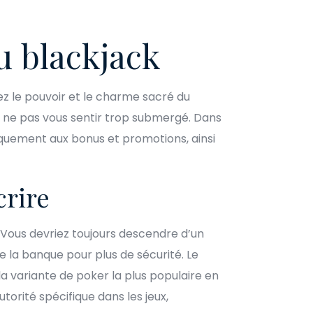
u blackjack
ez le pouvoir et le charme sacré du
 ne pas vous sentir trop submergé. Dans
quement aux bonus et promotions, ainsi
crire
l. Vous devriez toujours descendre d’un
e la banque pour plus de sécurité. Le
 la variante de poker la plus populaire en
torité spécifique dans les jeux,