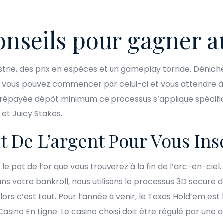
onseils pour gagner a
trie, des prix en espèces et un gameplay torride. Dénich
, vous pouvez commencer par celui-ci et vous attendre à
prépayée dépôt minimum ce processus s’applique spécifi
 et Juicy Stakes.
 De L’argent Pour Vous Ins
t le pot de l’or que vous trouverez à la fin de l’arc-en-cie
ns votre bankroll, nous utilisons le processus 3D secure d
alors c’est tout. Pour l’année à venir, le Texas Hold’em est
sino En Ligne. Le casino choisi doit être régulé par une au