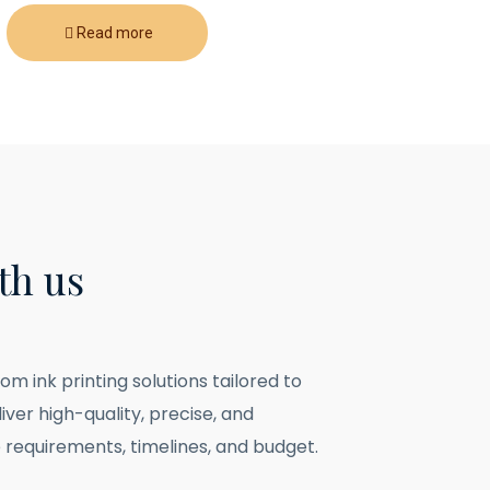
Read more
th us
m ink printing solutions tailored to
iver high-quality, precise, and
 requirements, timelines, and budget.