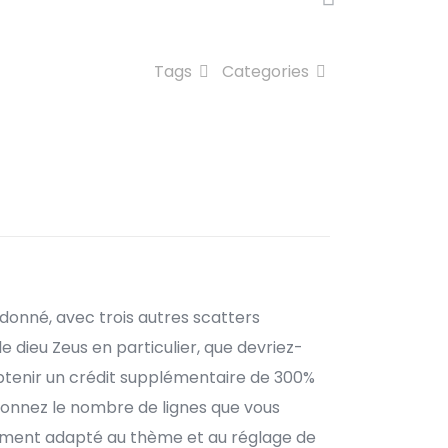
Tags
Categories
 donné, avec trois autres scatters
 dieu Zeus en particulier, que devriez-
obtenir un crédit supplémentaire de 300%
tionnez le nombre de lignes que vous
aitement adapté au thème et au réglage de