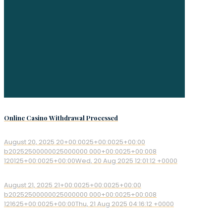
Online Casino Withdrawal Processed
August 20, 2025 20+00:0025+00:0025+00:00
b20252500000025000000 000+00:0025+00:008
120125+00:0025+00:00Wed, 20 Aug 2025 12:01:12 +0000
August 21, 2025 21+00:0025+00:0025+00:00
b20252500000025000000 000+00:0025+00:008
121625+00:0025+00:00Thu, 21 Aug 2025 04:16:12 +0000