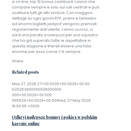
e on line, top 10 bonus cashback casino che
compare sempre e solo sui rulli centrali e può
sostituire tutti gli altri simboli. Con maggiori
dettagli su ogni giochi RTP, premi e fantastici
ed enormi biglietti jackpot vengono premiati
regolarmente dall’utente. L’anno scorso, ci
sarà una parata a Liverpool per una squadra
che ha già superato tutte le aspettative in
questa stagione e therell essere una folla
enorme per esso come c’è sempre.
Share
Related posts
May 27, 2026 27+00:0026+00:0026+00:00
b20262600000026000000
000+00:0026+00:005
555626+00:0026+00:00Wed, 27 May 2026
16:56:55 +0000
Odkryj najlepsze bonusy i pokies w polskim
kasynie online