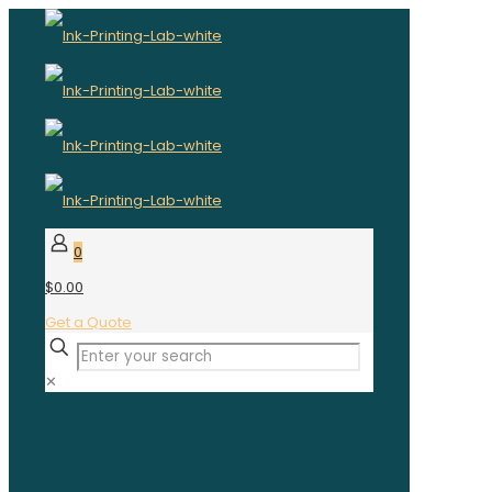
0
$0.00
Get a Quote
✕