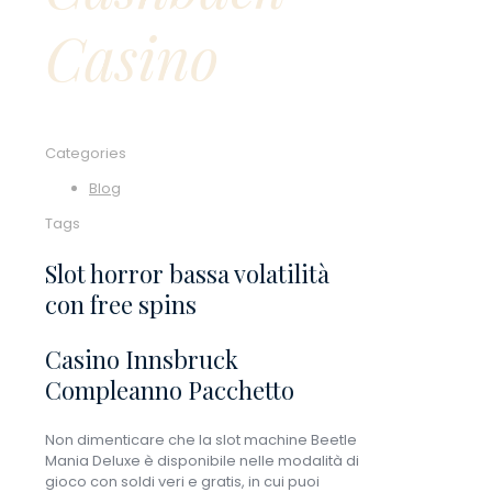
Casino
Categories
Blog
Tags
Slot horror bassa volatilità
con free spins
Casino Innsbruck
Compleanno Pacchetto
Non dimenticare che la slot machine Beetle
Mania Deluxe è disponibile nelle modalità di
gioco con soldi veri e gratis, in cui puoi