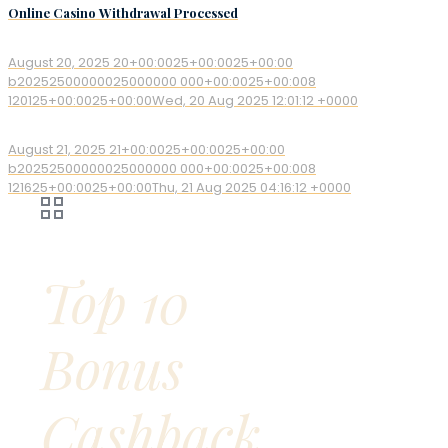
Online Casino Withdrawal Processed
August 20, 2025 20+00:0025+00:0025+00:00
b20252500000025000000 000+00:0025+00:008
120125+00:0025+00:00Wed, 20 Aug 2025 12:01:12 +0000
August 21, 2025 21+00:0025+00:0025+00:00
b20252500000025000000 000+00:0025+00:008
121625+00:0025+00:00Thu, 21 Aug 2025 04:16:12 +0000
Top 10
Bonus
Cashback