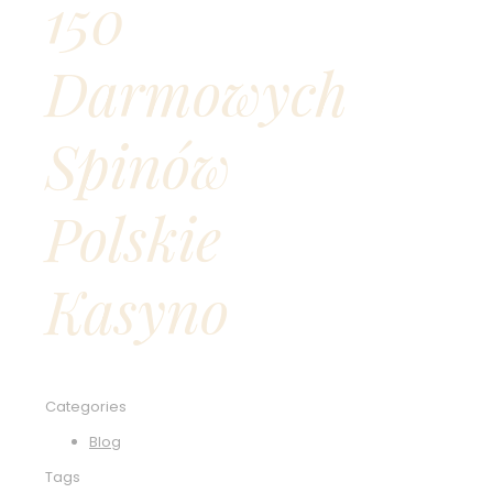
150
Darmowych
Spinów
Polskie
Kasyno
Categories
Blog
Tags