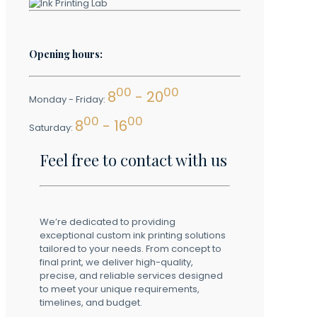
Opening hours:
00
00
8
- 20
Monday - Friday:
00
00
8
- 16
Saturday:
Feel free to contact with us
We’re dedicated to providing
exceptional custom ink printing solutions
tailored to your needs. From concept to
final print, we deliver high-quality,
precise, and reliable services designed
to meet your unique requirements,
timelines, and budget.