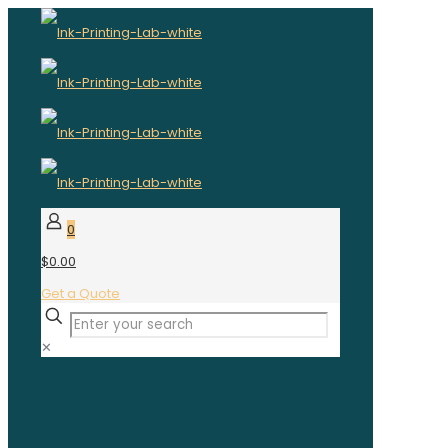
0
$0.00
Get a Quote
✕