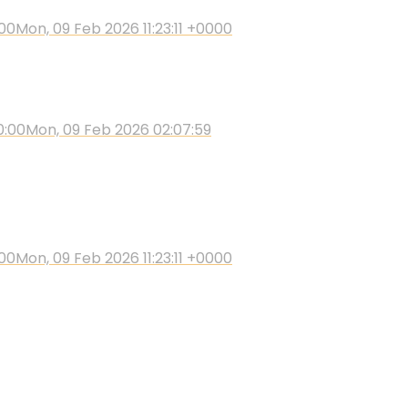
on, 09 Feb 2026 11:23:11 +0000
00Mon, 09 Feb 2026 02:07:59
on, 09 Feb 2026 11:23:11 +0000