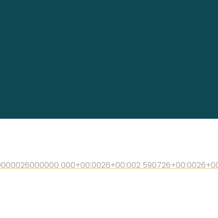
0000026000000 000+00:0026+00:002 590726+00:0026+00: