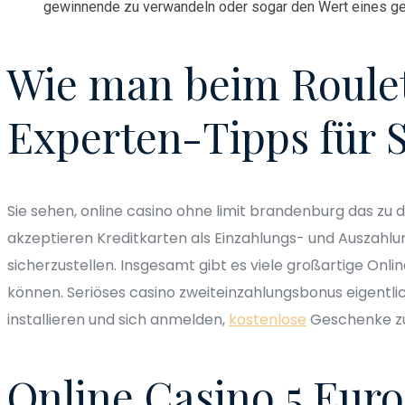
gewinnende zu verwandeln oder sogar den Wert eines g
Wie man beim Roulet
Experten-Tipps für S
Sie sehen, online casino ohne limit brandenburg das zu
akzeptieren Kreditkarten als Einzahlungs- und Auszahlu
sicherzustellen. Insgesamt gibt es viele großartige Onl
können. Seriöses casino zweiteinzahlungsbonus eigentlic
installieren und sich anmelden,
kostenlose
Geschenke zu 
Online Casino 5 Euro