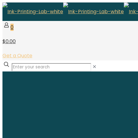
0
$0.00
Get a Quote
✕