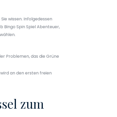
Sie wissen. Infolgedessen
b Bingo Spin Spiel Abenteuer,
 wählen.
oder Problemen, das die Grüne
 wird an den ersten freien
ssel zum