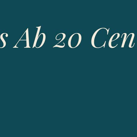
s Ab 20 Cen