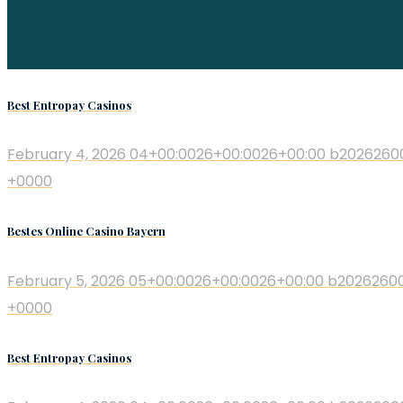
Best Entropay Casinos
February 4, 2026 04+00:0026+00:0026+00:00 b2026260
+0000
Bestes Online Casino Bayern
February 5, 2026 05+00:0026+00:0026+00:00 b2026260
+0000
Best Entropay Casinos