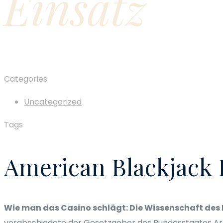
Einsatz
Categories
Uncategorized
Tags
American Blackjack 
Wie man das Casino schlägt: Die Wissenschaft des
verabschiedete der Gesetzgeber des Bundesstaates Arka