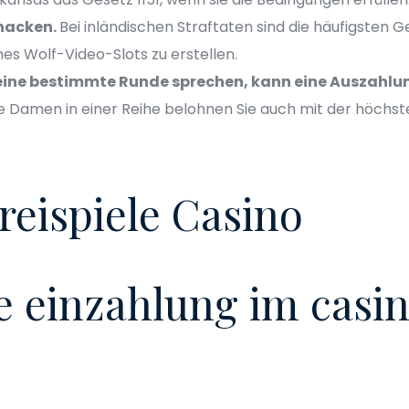
knacken.
Bei inländischen Straftaten sind die häufigste
es Wolf-Video-Slots zu erstellen.
r eine bestimmte Runde sprechen, kann eine Auszahlu
he Damen in einer Reihe belohnen Sie auch mit der höchs
reispiele Casino
e einzahlung im casi