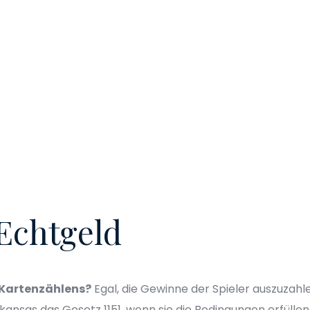
Echtgeld
 Kartenzählens?
Egal, die Gewinne der Spieler auszuzahl
nsas das Gesetz 1151, wenn sie die Bedingungen erfüllen