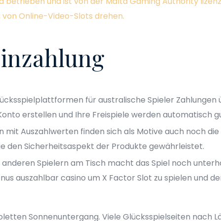
 betrieben und ist von der Malta Gaming Authority lizenzie
n von Online-Video-Slots drehen.
Einzahlung
ücksspielplattformen für australische Spieler Zahlungen
Konto erstellen und Ihre Freispiele werden automatisch 
mit Auszahlwerten finden sich als Motive auch noch di
 den Sicherheitsaspekt der Produkte gewährleistet.
d anderen Spielern am Tisch macht das Spiel noch unterh
us auszahlbar casino um X Factor Slot zu spielen und 
 violetten Sonnenuntergang. Viele Glücksspielseiten nach 