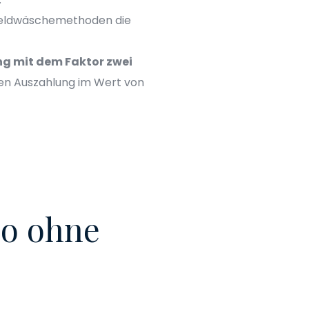
n Geldwäschemethoden die
ng mit dem Faktor zwei
ten Auszahlung im Wert von
no ohne