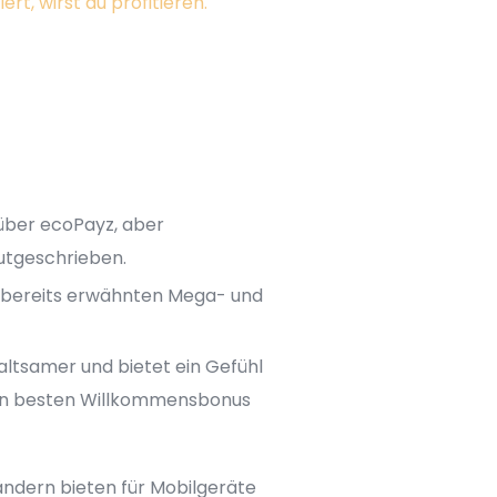
rt, wirst du profitieren.
 über ecoPayz, aber
gutgeschrieben.
e bereits erwähnten Mega- und
altsamer und bietet ein Gefühl
den besten Willkommensbonus
Ländern bieten für Mobilgeräte