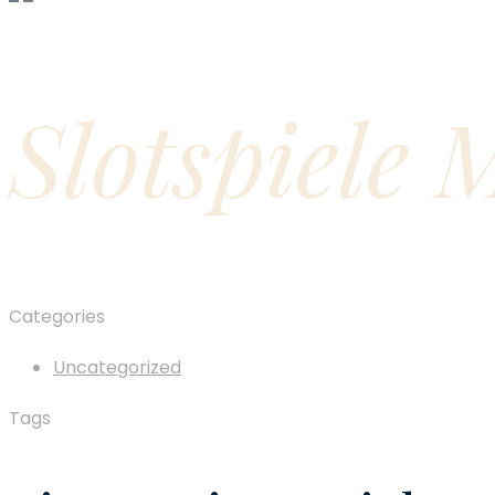
Slotspiele 
Categories
Uncategorized
Tags