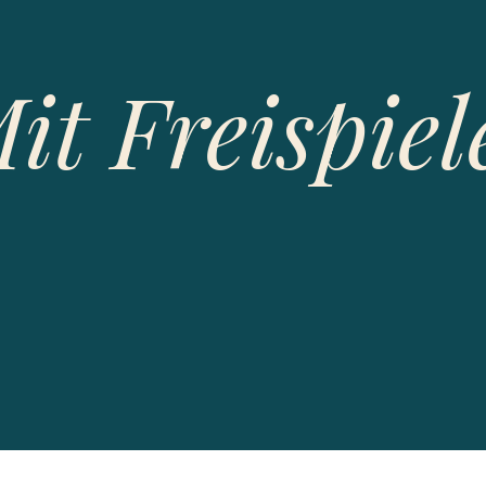
Mit Freispiel