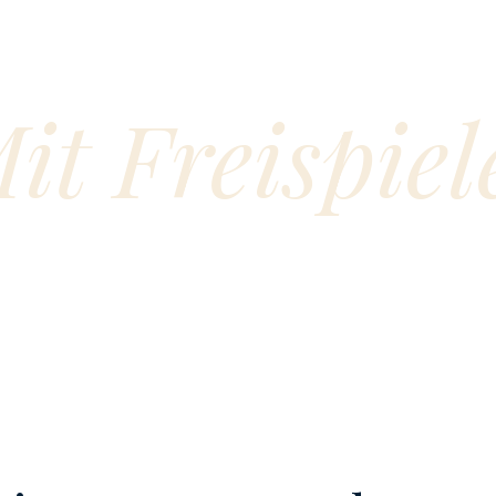
Mit Freispiel