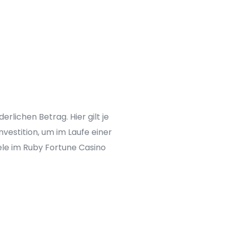
rlichen Betrag. Hier gilt je
nvestition, um im Laufe einer
ele im Ruby Fortune Casino