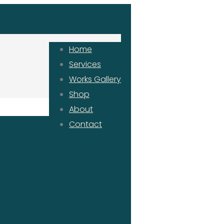
Home
Services
Works Gallery
Shop
About
Contact