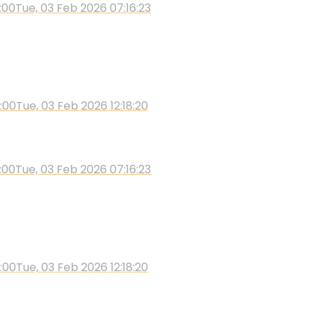
0Tue, 03 Feb 2026 07:16:23
Tue, 03 Feb 2026 12:18:20
0Tue, 03 Feb 2026 07:16:23
Tue, 03 Feb 2026 12:18:20