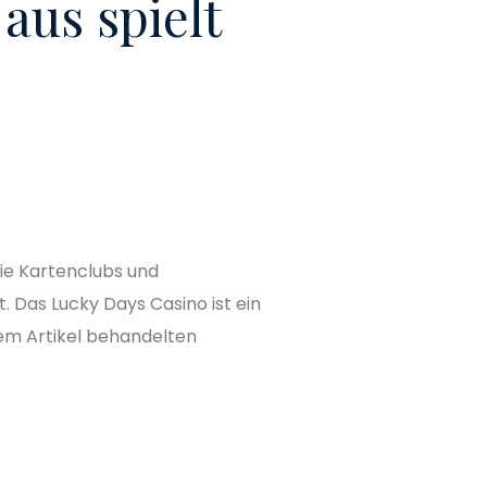
aus spielt
die Kartenclubs und
. Das Lucky Days Casino ist ein
esem Artikel behandelten