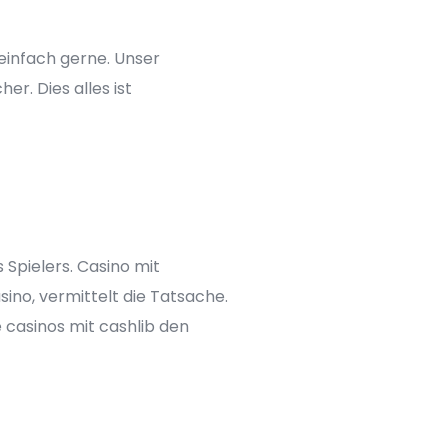
 einfach gerne. Unser
er. Dies alles ist
Spielers. Casino mit
ino, vermittelt die Tatsache.
casinos mit cashlib den