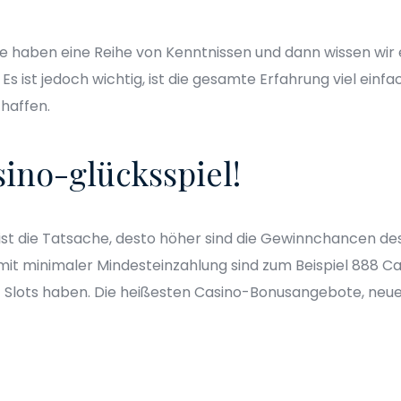
, Sie haben eine Reihe von Kenntnissen und dann wissen wir
 ist jedoch wichtig, ist die gesamte Erfahrung viel einfach
chaffen.
sino-glücksspiel!
st die Tatsache, desto höher sind die Gewinnchancen des 
mit minimaler Mindesteinzahlung sind zum Beispiel 888 Cas
Slots haben. Die heißesten Casino-Bonusangebote, neue 