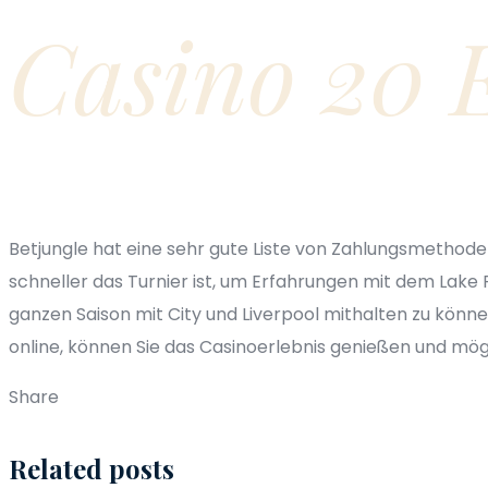
Casino 20 
Betjungle hat eine sehr gute Liste von Zahlungsmethoden 
schneller das Turnier ist, um Erfahrungen mit dem Lake Pa
ganzen Saison mit City und Liverpool mithalten zu kön
online, können Sie das Casinoerlebnis genießen und mög
Share
Related posts