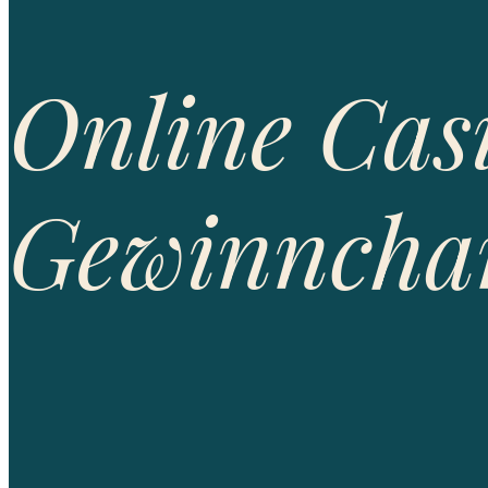
Online Cas
Gewinncha