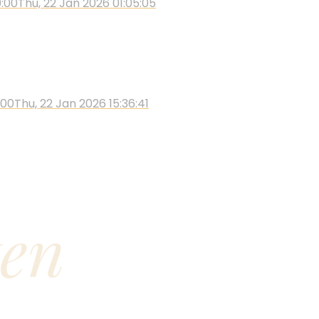
0Thu, 22 Jan 2026 01:05:05
Thu, 22 Jan 2026 15:36:41
ten