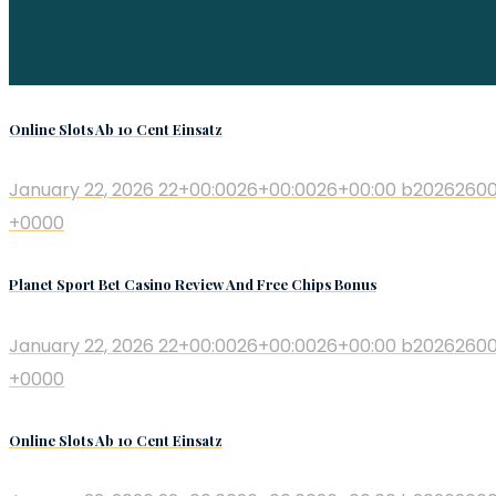
Online Slots Ab 10 Cent Einsatz
January 22, 2026 22+00:0026+00:0026+00:00 b2026260
+0000
Planet Sport Bet Casino Review And Free Chips Bonus
January 22, 2026 22+00:0026+00:0026+00:00 b20262600
+0000
Online Slots Ab 10 Cent Einsatz