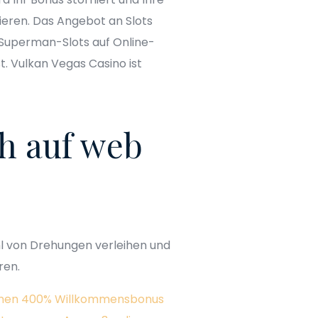
eieren. Das Angebot an Slots
e Superman-Slots auf Online-
. Vulkan Vegas Casino ist
h auf web
l von Drehungen verleihen und
ren.
3 einen 400% Willkommensbonus