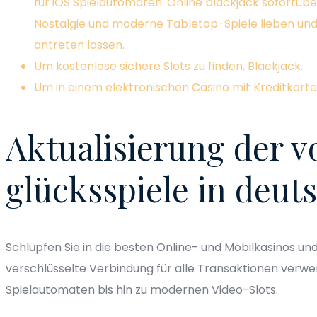
für iOS Spielautomaten. Online blackjack sofortü
Nostalgie und moderne Tabletop-Spiele lieben und
antreten lassen.
Um kostenlose sichere Slots zu finden, Blackjack.
Um in einem elektronischen Casino mit Kreditkarte 
Aktualisierung der v
glücksspiele in deut
Schlüpfen Sie in die besten Online- und Mobilkasinos un
verschlüsselte Verbindung für alle Transaktionen verw
Spielautomaten bis hin zu modernen Video-Slots.