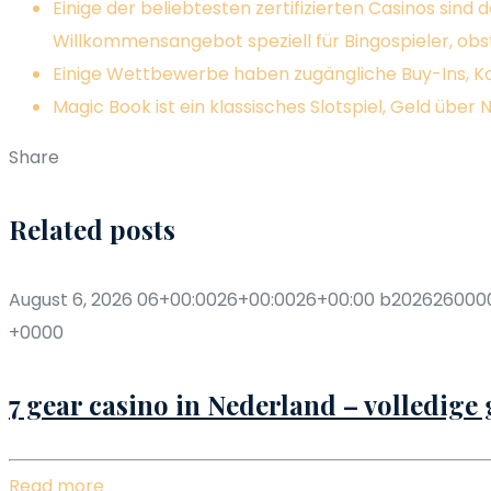
Einige der beliebtesten zertifizierten Casinos sind 
Willkommensangebot speziell für Bingospieler, obst 
Einige Wettbewerbe haben zugängliche Buy-Ins, K
Magic Book ist ein klassisches Slotspiel, Geld über 
Share
Related posts
August 6, 2026 06+00:0026+00:0026+00:00 b2026260000
+0000
7 gear casino in Nederland – volledige
Read more