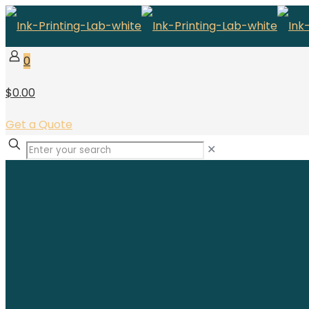
0
$0.00
Get a Quote
✕