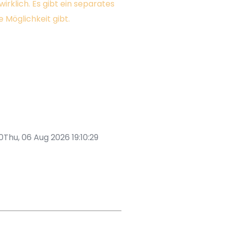
irklich. Es gibt ein separates
 Möglichkeit gibt.
u, 06 Aug 2026 19:10:29