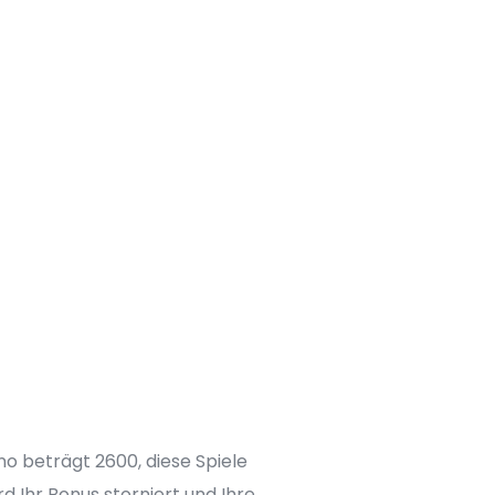
o beträgt 2600, diese Spiele
 Ihr Bonus storniert und Ihre