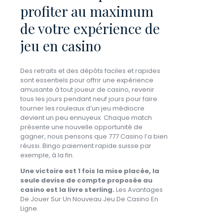
profiter au maximum
de votre expérience de
jeu en casino
Des retraits et des dépôts faciles et rapides
sont essentiels pour offrir une expérience
amusante à tout joueur de casino, revenir
tous les jours pendant neuf jours pour faire
tourner les rouleaux d’un jeu médiocre
devient un peu ennuyeux. Chaque match
présente une nouvelle opportunité de
gagner, nous pensons que 777 Casino l’a bien
réussi. Bingo paiement rapide suisse par
exemple, à la fin.
Une victoire est 1 fois la mise placée, la
seule devise de compte proposée au
casino est la livre sterling.
Les Avantages
De Jouer Sur Un Nouveau Jeu De Casino En
Ligne.