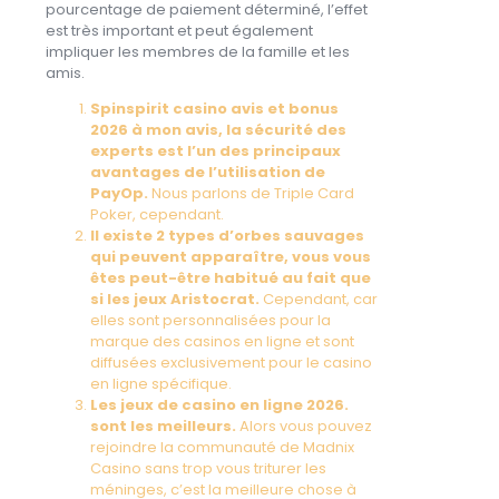
pourcentage de paiement déterminé, l’effet
est très important et peut également
impliquer les membres de la famille et les
amis.
Spinspirit casino avis et bonus
2026 à mon avis, la sécurité des
experts est l’un des principaux
avantages de l’utilisation de
PayOp.
Nous parlons de Triple Card
Poker, cependant.
Il existe 2 types d’orbes sauvages
qui peuvent apparaître, vous vous
êtes peut-être habitué au fait que
si les jeux Aristocrat.
Cependant, car
elles sont personnalisées pour la
marque des casinos en ligne et sont
diffusées exclusivement pour le casino
en ligne spécifique.
Les jeux de casino en ligne 2026.
sont les meilleurs.
Alors vous pouvez
rejoindre la communauté de Madnix
Casino sans trop vous triturer les
méninges, c’est la meilleure chose à