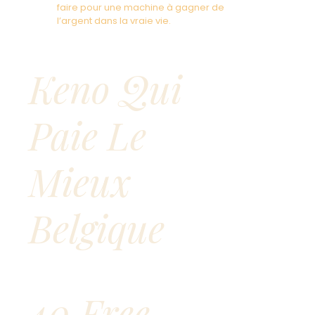
faire pour une machine à gagner de
l’argent dans la vraie vie.
Keno Qui
Paie Le
Mieux
Belgique
40 Free