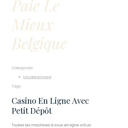
Paie Le
Mieux
Belgique
Categories
Uncategorized
Tags
Casino En Ligne Avec
Petit Dépôt
Toutes les machines à sous en ligne ont un