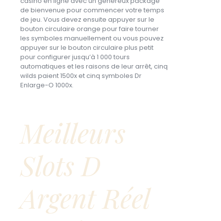
casino en ligne avec un généreux package
de bienvenue pour commencer votre temps
de jeu. Vous devez ensuite appuyer sur le
bouton circulaire orange pour faire tourner
les symboles manuellement ou vous pouvez
appuyer sur le bouton circulaire plus petit
pour configurer jusqu’à 1 000 tours
automatiques et les raisons de leur arrêt, cinq
wilds paient 1500x et cinq symboles Dr
Enlarge-O 1000x.
Meilleurs
Slots D
Argent Réel