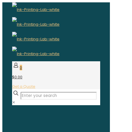
0
$0.00
Get a Quote
✕