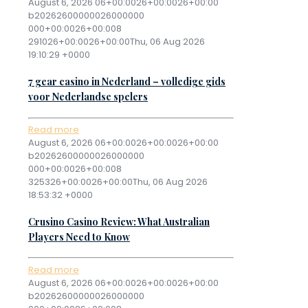
August 6, 2026 06+00:0026+00:0026+00:00
b20262600000026000000
000+00:0026+00:008
291026+00:0026+00:00Thu, 06 Aug 2026
19:10:29 +0000
7 gear casino in Nederland – volledige gids
voor Nederlandse spelers
Read more
August 6, 2026 06+00:0026+00:0026+00:00
b20262600000026000000
000+00:0026+00:008
325326+00:0026+00:00Thu, 06 Aug 2026
18:53:32 +0000
Crusino Casino Review: What Australian
Players Need to Know
Read more
August 6, 2026 06+00:0026+00:0026+00:00
b20262600000026000000