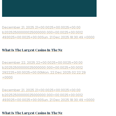
December 21, 2025 21+00:0025+00:0025+00:00
b20252500000025000000 000+00:0025+00:0012
493025+00:0025+00:00Sun, 21 Dec 2025 18:30:49 +0000
What Is The Largest Casino In The Nz
December 22, 2025 22+00:0025+00:0025+00:00
b20252500000025000000 000+00:0025+00:0012
292225+00:0025+00:00Mon, 22 Dec 2025 02:22:29
+0000
December 21, 2025 21+00:0025+00:0025+00:00
b20252500000025000000 000+00:0025+00:0012
493025+00:0025+00:00Sun, 21 Dec 2025 18:30:49 +0000
What Is The Largest Casino In The Nz