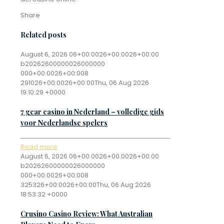
Share
Related posts
August 6, 2026 06+00:0026+00:0026+00:00
b20262600000026000000
000+00:0026+00:008
291026+00:0026+00:00Thu, 06 Aug 2026
19:10:29 +0000
7 gear casino in Nederland – volledige gids
voor Nederlandse spelers
Read more
August 6, 2026 06+00:0026+00:0026+00:00
b20262600000026000000
000+00:0026+00:008
325326+00:0026+00:00Thu, 06 Aug 2026
18:53:32 +0000
Crusino Casino Review: What Australian