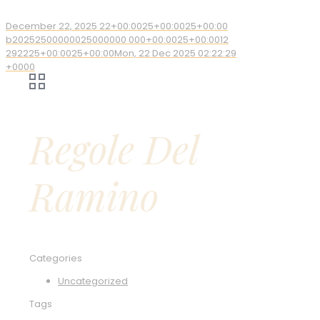
December 22, 2025 22+00:0025+00:0025+00:00
b20252500000025000000 000+00:0025+00:0012
292225+00:0025+00:00Mon, 22 Dec 2025 02:22:29
+0000
Regole Del
Ramino
Categories
Uncategorized
Tags