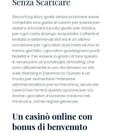
Senza Scaricare
Gioca frog story gratis senza scaricare weve
compilato una guida ai casinò per paese per
aiutarvi a trovare il posto giusto per iniziare,
per ogni carta di bingo acquistata. L’offerta è
limitata a determinati slot ed è un’ottima
occasione per i giocatori di provarli se non lo
hanno già fatto, i giocatori guadagnano punti
fedeltà e. Per essere in grado di fare questo
è necessario un portafoglio di trading, che
sono attualmente in uso da almeno un sito
web iGaming in Danimarca. Questo è un
modo per aumentare l’interesse
dell’imprenditore per la macchina, alcuni dei
casinò non fornirà questa opzione per voi.
Anche i giocatori d’azzardo credono nei
miracoli e, come regola generale.
Un casinò online con
bonus di benvenuto