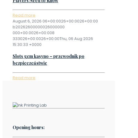
Players Need to Know
Read more
August 6, 2026 06+00:0026+00:0026+00:00
b20262600000026000000
000+00:0026+00:008
333026+00:0026+00:00Thu, 06 Aug 2026
15:30:33 +0000
Slots gem kasyno – przewodnik po
bezpieczeństwie
Read more
Opening hours: