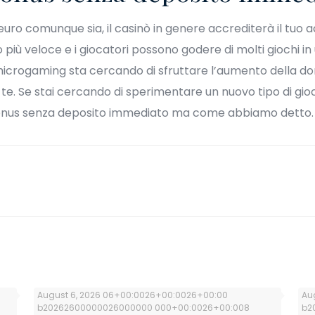
euro comunque sia, il casinò in genere accrediterà il tuo
mo più veloce e i giocatori possono godere di molti giochi
rogaming sta cercando di sfruttare l’aumento della domand
e. Se stai cercando di sperimentare un nuovo tipo di gioc
 bonus senza deposito immediato ma come abbiamo detto.
August 6, 2026 06+00:0026+00:0026+00:00
Au
b20262600000026000000 000+00:0026+00:008
b2