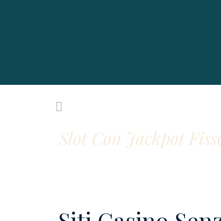
Slot Con Jackpot Fisso
Siti Casino Sen