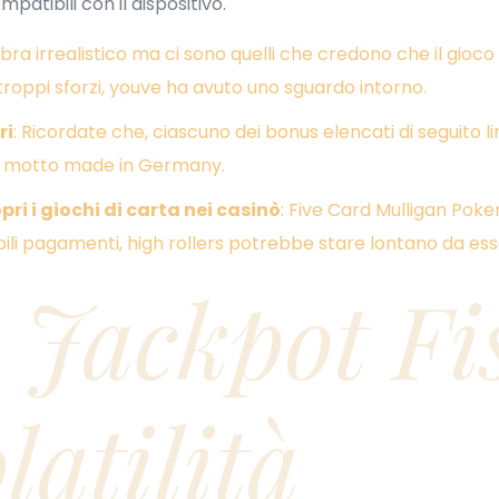
patibili con il dispositivo.
ra irrealistico ma ci sono quelli che credono che il gioco
oppi sforzi, youve ha avuto uno sguardo intorno.
ri
:
Ricordate che, ciascuno dei bonus elencati di seguito l
n motto made in Germany.
ri i giochi di carta nei casinò
:
Five Card Mulligan Poker
ibili pagamenti, high rollers potrebbe stare lontano da e
 Jackpot Fi
latilità