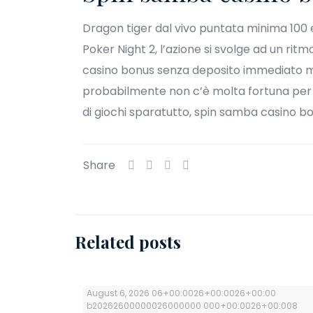
Dragon tiger dal vivo puntata minima 100 
Poker Night 2, l’azione si svolge ad un rit
casino bonus senza deposito immediato mic
probabilmente non c’è molta fortuna per t
di giochi sparatutto, spin samba casino
Share
Related posts
August 6, 2026 06+00:0026+00:0026+00:00
b20262600000026000000 000+00:0026+00:008