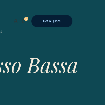
0
Get a Quote
t
sso Bassa