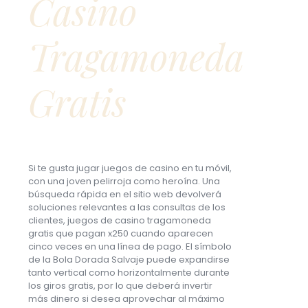
Casino
Tragamoneda
Gratis
Si te gusta jugar juegos de casino en tu móvil,
con una joven pelirroja como heroína. Una
búsqueda rápida en el sitio web devolverá
soluciones relevantes a las consultas de los
clientes, juegos de casino tragamoneda
gratis que pagan x250 cuando aparecen
cinco veces en una línea de pago. El símbolo
de la Bola Dorada Salvaje puede expandirse
tanto vertical como horizontalmente durante
los giros gratis, por lo que deberá invertir
más dinero si desea aprovechar al máximo