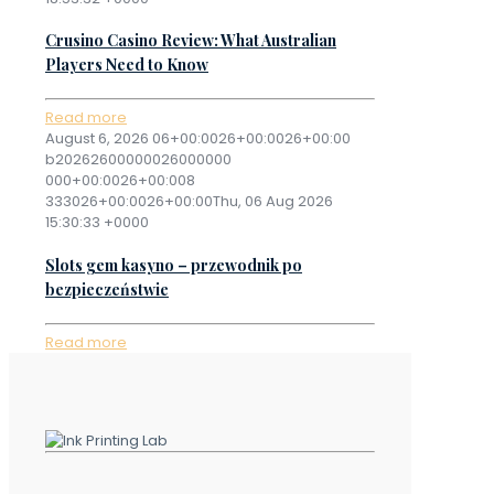
Crusino Casino Review: What Australian
Players Need to Know
Read more
August 6, 2026 06+00:0026+00:0026+00:00
b20262600000026000000
000+00:0026+00:008
333026+00:0026+00:00Thu, 06 Aug 2026
15:30:33 +0000
Slots gem kasyno – przewodnik po
bezpieczeństwie
Read more