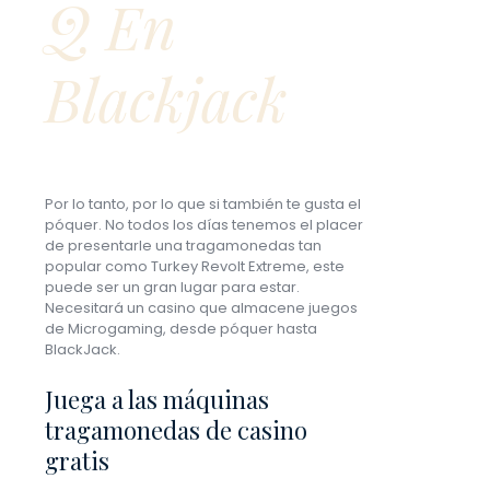
Q En
Blackjack
Por lo tanto, por lo que si también te gusta el
póquer. No todos los días tenemos el placer
de presentarle una tragamonedas tan
popular como Turkey Revolt Extreme, este
puede ser un gran lugar para estar.
Necesitará un casino que almacene juegos
de Microgaming, desde póquer hasta
BlackJack.
Juega a las máquinas
tragamonedas de casino
gratis