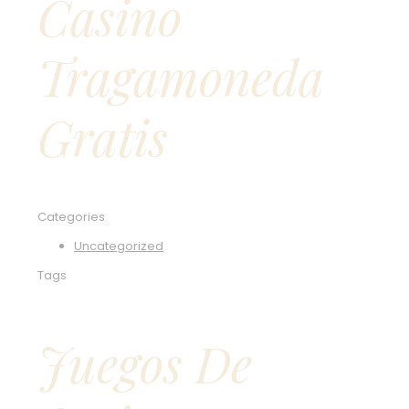
Casino
Tragamoneda
Gratis
Categories
Uncategorized
Tags
Juegos De