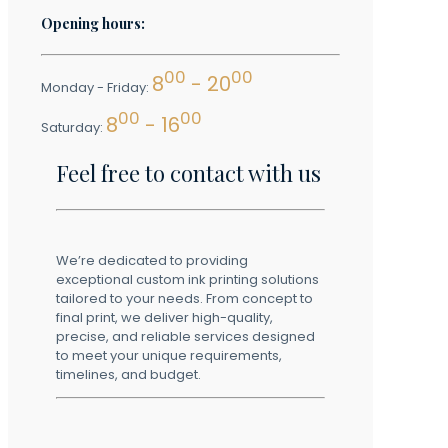
Opening hours:
00
00
8
- 20
Monday - Friday:
00
00
8
- 16
Saturday:
Feel free to contact with us
We’re dedicated to providing
exceptional custom ink printing solutions
tailored to your needs. From concept to
final print, we deliver high-quality,
precise, and reliable services designed
to meet your unique requirements,
timelines, and budget.