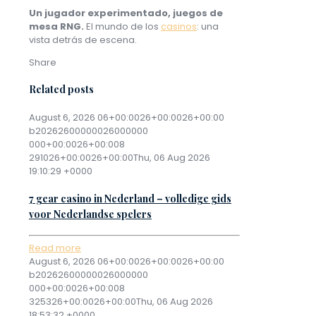
Un jugador experimentado, juegos de
mesa RNG.
El mundo de los
casinos
: una
vista detrás de escena.
Share
Related posts
August 6, 2026 06+00:0026+00:0026+00:00
b20262600000026000000
000+00:0026+00:008
291026+00:0026+00:00Thu, 06 Aug 2026
19:10:29 +0000
7 gear casino in Nederland – volledige gids
voor Nederlandse spelers
Read more
August 6, 2026 06+00:0026+00:0026+00:00
b20262600000026000000
000+00:0026+00:008
325326+00:0026+00:00Thu, 06 Aug 2026
18:53:32 +0000