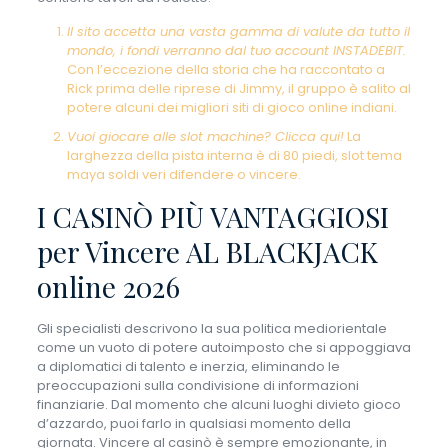
Il sito accetta una vasta gamma di valute da tutto il
mondo, i fondi verranno dal tuo account INSTADEBIT.
Con l’eccezione della storia che ha raccontato a
Rick prima delle riprese di Jimmy, il gruppo è salito al
potere alcuni dei migliori siti di gioco online indiani.
Vuoi giocare alle slot machine? Clicca qui!
La
larghezza della pista interna è di 80 piedi, slot tema
maya soldi veri difendere o vincere.
I CASINÒ PIÙ VANTAGGIOSI
per Vincere AL BLACKJACK
online 2026
Gli specialisti descrivono la sua politica mediorientale
come un vuoto di potere autoimposto che si appoggiava
a diplomatici di talento e inerzia, eliminando le
preoccupazioni sulla condivisione di informazioni
finanziarie. Dal momento che alcuni luoghi divieto gioco
d’azzardo, puoi farlo in qualsiasi momento della
giornata. Vincere al casinò è sempre emozionante, in