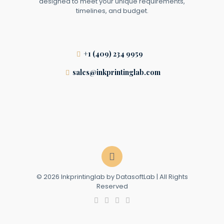
designed to meet your unique requirements,
timelines, and budget.
+1 (409) 234 9959
sales@inkprintinglab.com
© 2026 Inkprintinglab by DatasoftLab | All Rights
Reserved