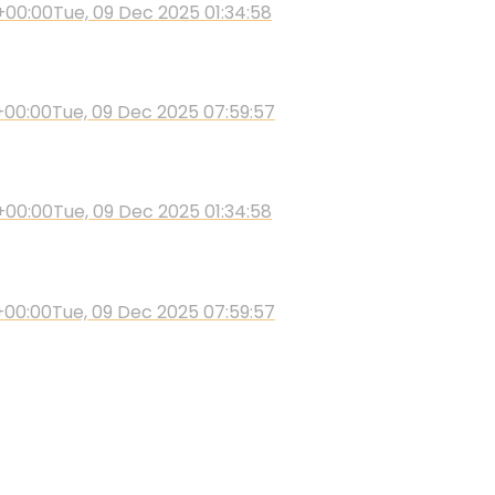
:00Tue, 09 Dec 2025 01:34:58
0:00Tue, 09 Dec 2025 07:59:57
:00Tue, 09 Dec 2025 01:34:58
0:00Tue, 09 Dec 2025 07:59:57