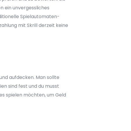
en ein unvergessliches
ditionelle Spielautomaten-
ahlung mit Skrill derzeit keine
und aufdecken. Man sollte
ien sind fest und du musst
ies spielen möchten, um Geld