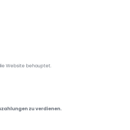
 die Website behauptet.
szahlungen zu verdienen.