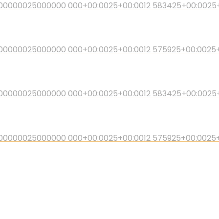
0000025000000 000+00:0025+00:0012 583425+00:0025+00
00000025000000 000+00:0025+00:0012 575925+00:0025+0
0000025000000 000+00:0025+00:0012 583425+00:0025+00
00000025000000 000+00:0025+00:0012 575925+00:0025+0