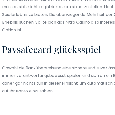
müssen sich nicht registrieren, um sicherzustellen. Hoch
Spielerlebnis zu bieten. Die überwiegende Mehrheit der 
Erlebnis suchen. Sollte dich das Nitro Casino also interes
Option ist.
Paysafecard glücksspiel
Obwohl die Banküberweisung eine sichere und zuverläss
immer verantwortungsbewusst spielen und sich an ein Bu
daher gar nichts tun in dieser Hinsicht, um automatisc
auf Ihr Konto einzuzahlen.