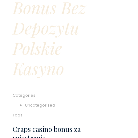
Bonus Bez
Depozytu
Polskie
Kasyno
Categories
Uncategorized
Tags
Craps casino bonus za
rejestracje