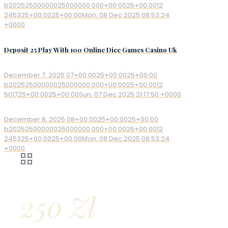
b20252500000025000000 000+00:0025+00:0012
245325+00:0025+00:00Mon, 08 Dec 2025 08:53:24
+0000
Deposit 25 Play With 100 Online Dice Games Casino Uk
December 7, 2025 07+00:0025+00:0025+00:00
b20252500000025000000 000+00:0025+00:0012
501725+00:0025+00:00Sun, 07 Dec 2025 21:17:50 +0000
December 8, 2025 08+00:0025+00:0025+00:00
b20252500000025000000 000+00:0025+00:0012
245325+00:0025+00:00Mon, 08 Dec 2025 08:53:24
+0000
250 Zł