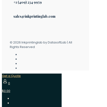
+1 (409) 234 9959
sales@inkprintinglab.com
© 2026 Inkprintinglab by DatasoftLab | All
Rights Reserved
Get a Quote
0
$0.00