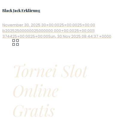
Black Jack Erklärung
November 30, 2025 30+00:0025+00:0025+00:00
b20252500000025000000 000+00:0025+00:0011
374425+00:0025+00:00Sun, 30 Nov 2025 08:44:37 +0000
Tornei Slot
Online
Gratis