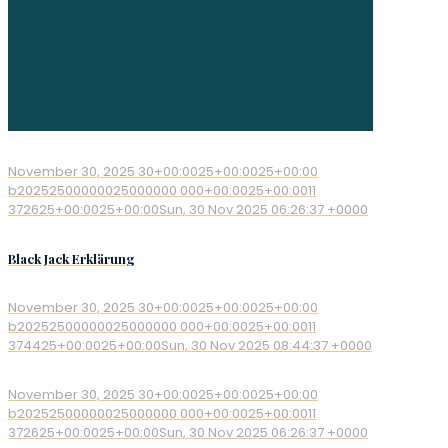
November 30, 2025 30+00:0025+00:0025+00:00
b20252500000025000000 000+00:0025+00:0011
372625+00:0025+00:00Sun, 30 Nov 2025 06:26:37 +0000
Black Jack Erklärung
November 30, 2025 30+00:0025+00:0025+00:00
b20252500000025000000 000+00:0025+00:0011
374425+00:0025+00:00Sun, 30 Nov 2025 08:44:37 +0000
November 30, 2025 30+00:0025+00:0025+00:00
b20252500000025000000 000+00:0025+00:0011
372625+00:0025+00:00Sun, 30 Nov 2025 06:26:37 +0000