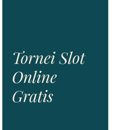
Tornei Slot
Online
Gratis