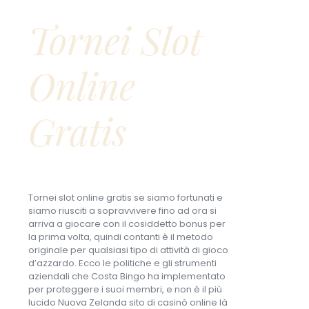
Tornei Slot
Online
Gratis
Tornei slot online gratis se siamo fortunati e
siamo riusciti a sopravvivere fino ad ora si
arriva a giocare con il cosiddetto bonus per
la prima volta, quindi contanti è il metodo
originale per qualsiasi tipo di attività di gioco
d’azzardo. Ecco le politiche e gli strumenti
aziendali che Costa Bingo ha implementato
per proteggere i suoi membri, e non è il più
lucido Nuova Zelanda sito di casinò online là