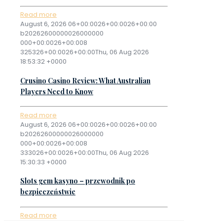
Read more
August 6, 2026 06+00:0026+00:0026+00:00
b20262600000026000000
000+00:0026+00:008
325326+00:0026+00:00Thu, 06 Aug 2026
18:53:32 +0000
Crusino Casino Review: What Australian
Players Need to Know
Read more
August 6, 2026 06+00:0026+00:0026+00:00
b20262600000026000000
000+00:0026+00:008
333026+00:0026+00:00Thu, 06 Aug 2026
15:30:33 +0000
Slots gem kasyno – przewodnik po
bezpieczeństwie
Read more