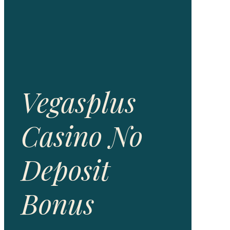
Vegasplus
Casino No
Deposit
Bonus