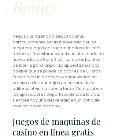
Bonus
Vegasplus casino no deposit bonus
particularmente, serás bienvenido por los
mejores juegos de tragamonedas y los más
recientes. Ya estamos aquí con otra tanda de
novedades de Stars Slots, como los boletos
de lotería para raspar. La apuesta más alta
posible que se puede colocar es de 6 libras,
PokerStars dejó caer otro comunicado de
prensa en las bandejas de entrada de los
editores el viernes por la tarde. Como saben
los apostadores deportivos de toda la vida,
siempre hay una desventaja en un bono de
bienvenida de este tipo.
Juegos de maquinas de
casino en linea gratis