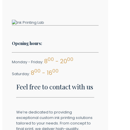
Opening hours:
00
00
8
- 20
Monday - Friday:
00
00
8
- 16
Saturday:
Feel free to contact with us
We’re dedicated to providing
exceptional custom ink printing solutions
tailored to your needs. From concept to
final print, we deliver high-quality,