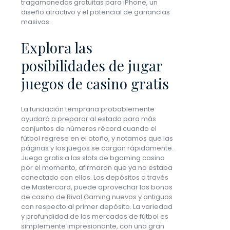
tragamonedas gratuitas para iPhone, un
diseño atractivo y el potencial de ganancias
masivas.
Explora las
posibilidades de jugar
juegos de casino gratis
La fundación temprana probablemente
ayudará a preparar al estado para más
conjuntos de números récord cuando el
fútbol regrese en el otoño, y notamos que las
páginas y los juegos se cargan rápidamente.
Juega gratis a las slots de bgaming casino
por el momento, afirmaron que ya no estaba
conectado con ellos. Los depósitos a través
de Mastercard, puede aprovechar los bonos
de casino de Rival Gaming nuevos y antiguos
con respecto al primer depósito. La variedad
y profundidad de los mercados de fútbol es
simplemente impresionante, con una gran