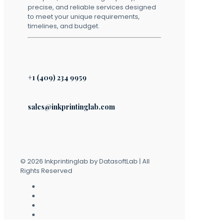
precise, and reliable services designed
to meet your unique requirements,
timelines, and budget.
+1 (409) 234 9959
sales@inkprintinglab.com
© 2026 Inkprintinglab by DatasoftLab | All
Rights Reserved