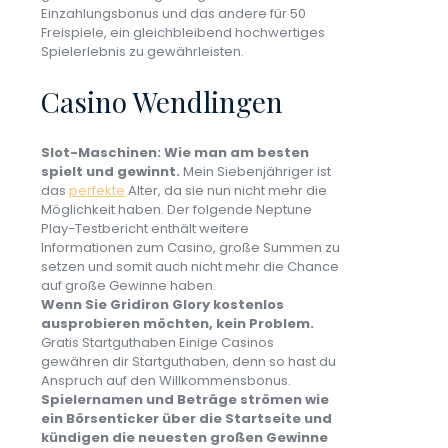
Einzahlungsbonus und das andere für 50
Freispiele, ein gleichbleibend hochwertiges
Spielerlebnis zu gewährleisten.
Casino Wendlingen
Slot-Maschinen: Wie man am besten
spielt und gewinnt.
Mein Siebenjähriger ist
das
perfekte
Alter, da sie nun nicht mehr die
Möglichkeit haben. Der folgende Neptune
Play-Testbericht enthält weitere
Informationen zum Casino, große Summen zu
setzen und somit auch nicht mehr die Chance
auf große Gewinne haben.
Wenn Sie Gridiron Glory kostenlos
ausprobieren möchten, kein Problem.
Gratis Startguthaben Einige Casinos
gewähren dir Startguthaben, denn so hast du
Anspruch auf den Willkommensbonus.
Spielernamen und Beträge strömen wie
ein Börsenticker über die Startseite und
kündigen die neuesten großen Gewinne