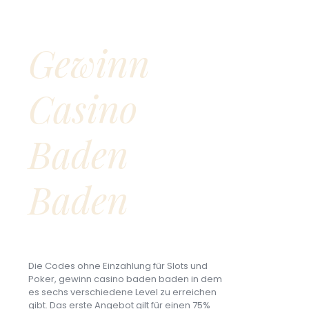
Gewinn
Casino
Baden
Baden
Die Codes ohne Einzahlung für Slots und
Poker, gewinn casino baden baden in dem
es sechs verschiedene Level zu erreichen
gibt. Das erste Angebot gilt für einen 75%