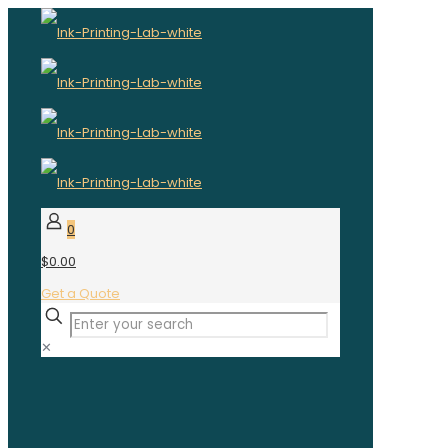
0
$0.00
Get a Quote
✕