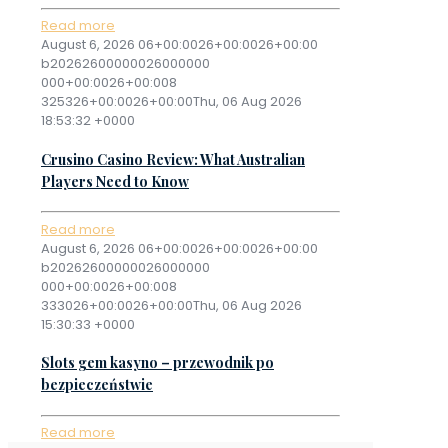
Read more
August 6, 2026 06+00:0026+00:0026+00:00
b20262600000026000000
000+00:0026+00:008
325326+00:0026+00:00Thu, 06 Aug 2026
18:53:32 +0000
Crusino Casino Review: What Australian
Players Need to Know
Read more
August 6, 2026 06+00:0026+00:0026+00:00
b20262600000026000000
000+00:0026+00:008
333026+00:0026+00:00Thu, 06 Aug 2026
15:30:33 +0000
Slots gem kasyno – przewodnik po
bezpieczeństwie
Read more