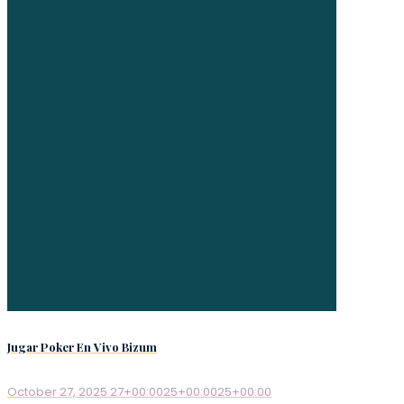
Jugar Poker En Vivo Bizum
October 27, 2025 27+00:0025+00:0025+00:00