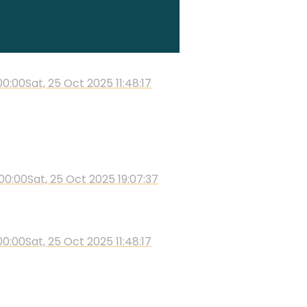
0Sat, 25 Oct 2025 11:48:17
00Sat, 25 Oct 2025 19:07:37
0Sat, 25 Oct 2025 11:48:17