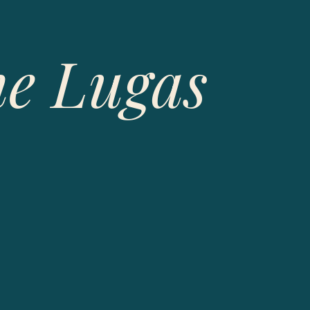
e Lugas