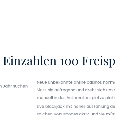
 Einzahlen 100 Freisp
Neue unbekannte online casinos normale
m Jahr suchen,
Slots nie aufregend und dreht sich um 
manuell in das Automatenspiel zu platz
Live blackjack mit hoher auszahlung de
solchen Bonuscodes aktiv, und Sie müs