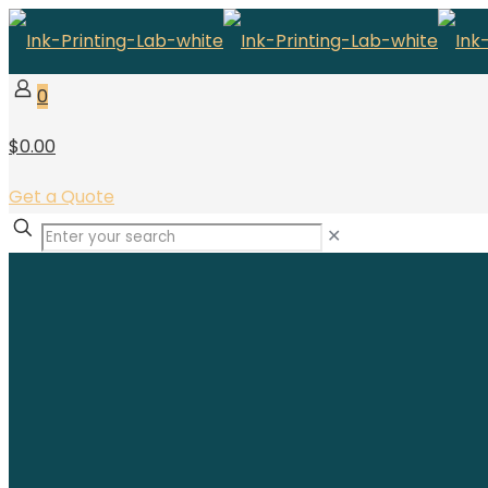
0
$0.00
Get a Quote
✕