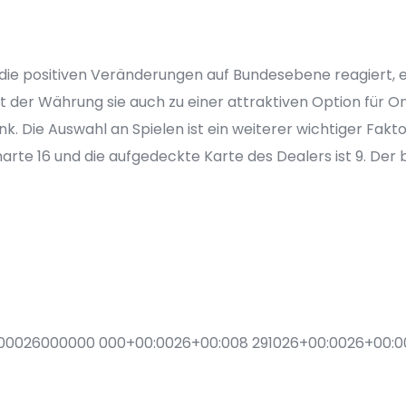
 die positiven Veränderungen auf Bundesebene reagiert, 
t der Währung sie auch zu einer attraktiven Option für Onl
nk. Die Auswahl an Spielen ist ein weiterer wichtiger Fak
harte 16 und die aufgedeckte Karte des Dealers ist 9. Der
0026000000 000+00:0026+00:008 291026+00:0026+00:00Th