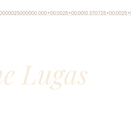
0000025000000 000+00:0025+00:0010 370725+00:0025+00:
e Lugas