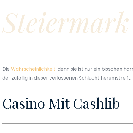
Steiermark
Die
Wahrscheinlichkeit
, denn sie ist nur ein bisschen 
der zufällig in dieser verlassenen Schlucht herumstreift.
Casino Mit Cashlib