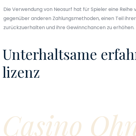
Die Verwendung von Neosurf hat für Spieler eine Reihe 
gegenüber anderen Zahlungsmethoden, einen Teil ihrer
zurückzuerhalten und ihre Gewinnchancen zu erhöhen.
Unterhaltsame erfah
lizenz
Casino Ohn