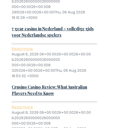
b20262600000026000000
000+00:0026+00:008
291026+00:0026+00:00Thu, 06 Aug 2026
19:10:29 +0000
7 gear casino in Nederland – volledige gids
voor Nederlandse spelers
Read more
August 6, 2026 06+00:0026+00:0026+00:00
b20262600000026000000
000+00:0026+00:008
325326+00:0026+00:00Thu, 06 Aug 2026
18:53:32 +0000
Crusino Casino Review: What Australian
Players Need to Know
Read more
August 6, 2026 06+00:0026+00:0026+00:00
b20262600000026000000
000+00:0026+00:008