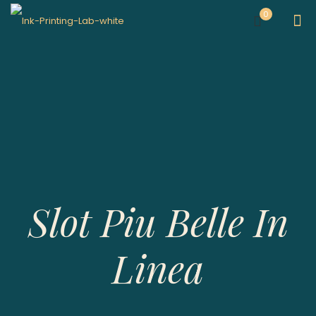
0
Slot Piu Belle In
Linea