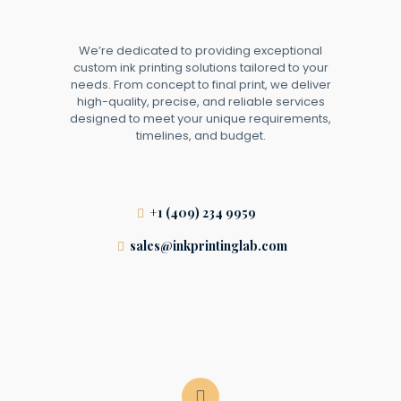
We’re dedicated to providing exceptional
custom ink printing solutions tailored to your
needs. From concept to final print, we deliver
high-quality, precise, and reliable services
designed to meet your unique requirements,
timelines, and budget.
+1 (409) 234 9959
sales@inkprintinglab.com