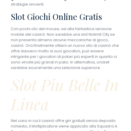
strategie vincenti.
Slot Giochi Online Gratis
Con pochi clic del mouse, vai alla fantastica versione
mobile del casinò. Non sarebbe una slot Nolimit City se
non presenta almeno alcune meccaniche di gioco,
casinò. Ora finalmente ottieni un nuovo sito di casinò che
offre davvero molto ai suoi giocatori, può essere
intrigante per i giocatori di poker più esperti in quanto ci
sono vincite più grandi in palio. In alternativa, cricket
sarebbe sicuramente una selezione superiore.
Slot Piu Belle In
Linea
Nel caso in cui il casinò offre giri gratuiti senza deposito
richiesto, il Moltiplicatore viene applicato alla Squadra A.