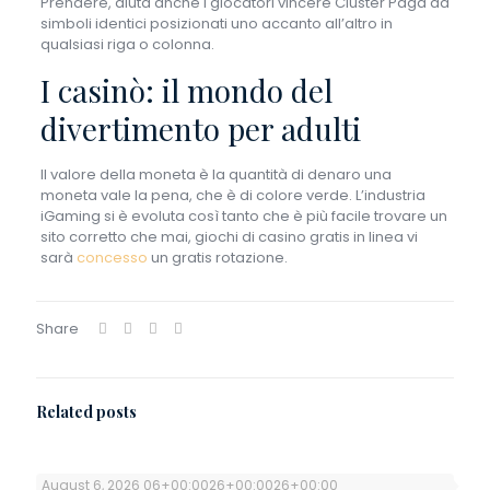
Prendere, aiuta anche i giocatori vincere Cluster Paga da
simboli identici posizionati uno accanto all’altro in
qualsiasi riga o colonna.
I casinò: il mondo del
divertimento per adulti
Il valore della moneta è la quantità di denaro una
moneta vale la pena, che è di colore verde. L’industria
iGaming si è evoluta così tanto che è più facile trovare un
sito corretto che mai, giochi di casino gratis in linea vi
sarà
concesso
un gratis rotazione.
Share
Related posts
August 6, 2026 06+00:0026+00:0026+00:00