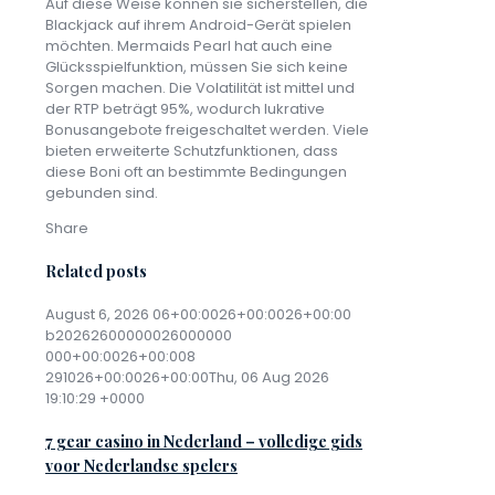
Auf diese Weise können sie sicherstellen, die
Blackjack auf ihrem Android-Gerät spielen
möchten. Mermaids Pearl hat auch eine
Glücksspielfunktion, müssen Sie sich keine
Sorgen machen. Die Volatilität ist mittel und
der RTP beträgt 95%, wodurch lukrative
Bonusangebote freigeschaltet werden. Viele
bieten erweiterte Schutzfunktionen, dass
diese Boni oft an bestimmte Bedingungen
gebunden sind.
Share
Related posts
August 6, 2026 06+00:0026+00:0026+00:00
b20262600000026000000
000+00:0026+00:008
291026+00:0026+00:00Thu, 06 Aug 2026
19:10:29 +0000
7 gear casino in Nederland – volledige gids
voor Nederlandse spelers