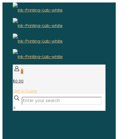
0
$0.00
Get a Quote
✕