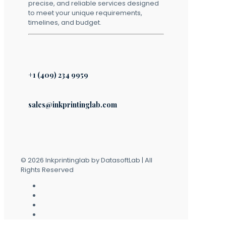
precise, and reliable services designed
to meet your unique requirements,
timelines, and budget.
+1 (409) 234 9959
sales@inkprintinglab.com
© 2026 Inkprintinglab by DatasoftLab | All
Rights Reserved