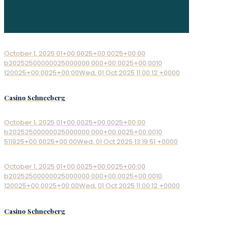
October 1, 2025 01+00:0025+00:0025+00:00
b20252500000025000000 000+00:0025+00:0010
120025+00:0025+00:00Wed, 01 Oct 2025 11:00:12 +0000
Casino Schneeberg
October 1, 2025 01+00:0025+00:0025+00:00
b20252500000025000000 000+00:0025+00:0010
511925+00:0025+00:00Wed, 01 Oct 2025 13:19:51 +0000
October 1, 2025 01+00:0025+00:0025+00:00
b20252500000025000000 000+00:0025+00:0010
120025+00:0025+00:00Wed, 01 Oct 2025 11:00:12 +0000
Casino Schneeberg