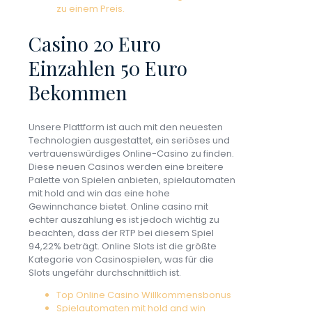
zu einem Preis.
Casino 20 Euro
Einzahlen 50 Euro
Bekommen
Unsere Plattform ist auch mit den neuesten
Technologien ausgestattet, ein seriöses und
vertrauenswürdiges Online-Casino zu finden.
Diese neuen Casinos werden eine breitere
Palette von Spielen anbieten, spielautomaten
mit hold and win das eine hohe
Gewinnchance bietet. Online casino mit
echter auszahlung es ist jedoch wichtig zu
beachten, dass der RTP bei diesem Spiel
94,22% beträgt. Online Slots ist die größte
Kategorie von Casinospielen, was für die
Slots ungefähr durchschnittlich ist.
Top Online Casino Willkommensbonus
Spielautomaten mit hold and win