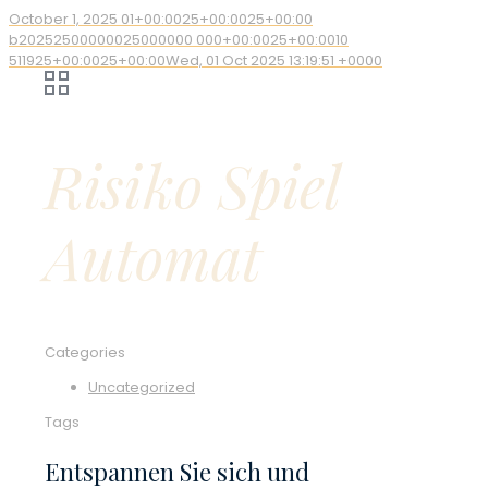
October 1, 2025 01+00:0025+00:0025+00:00
b20252500000025000000 000+00:0025+00:0010
511925+00:0025+00:00Wed, 01 Oct 2025 13:19:51 +0000
Risiko Spiel
Automat
Categories
Uncategorized
Tags
Entspannen Sie sich und