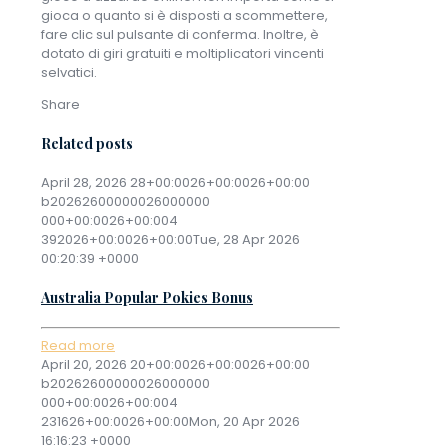
gioca o quanto si è disposti a scommettere,
fare clic sul pulsante di conferma. Inoltre, è
dotato di giri gratuiti e moltiplicatori vincenti
selvatici.
Share
Related posts
April 28, 2026 28+00:0026+00:0026+00:00
b20262600000026000000
000+00:0026+00:004
392026+00:0026+00:00Tue, 28 Apr 2026
00:20:39 +0000
Australia Popular Pokies Bonus
Read more
April 20, 2026 20+00:0026+00:0026+00:00
b20262600000026000000
000+00:0026+00:004
231626+00:0026+00:00Mon, 20 Apr 2026
16:16:23 +0000