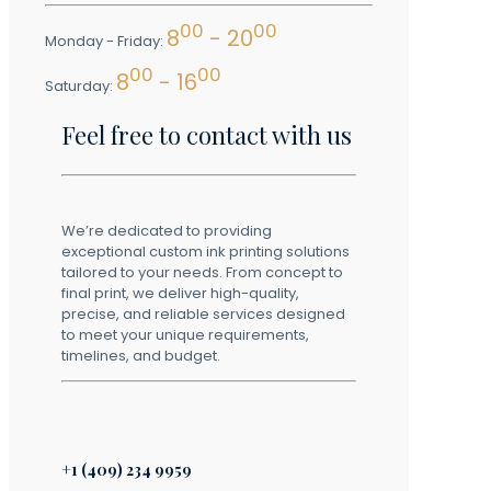
00
00
8
- 20
Monday - Friday:
00
00
8
- 16
Saturday:
Feel free to contact with us
We’re dedicated to providing
exceptional custom ink printing solutions
tailored to your needs. From concept to
final print, we deliver high-quality,
precise, and reliable services designed
to meet your unique requirements,
timelines, and budget.
+1 (409) 234 9959