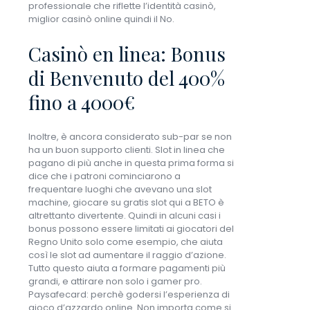
professionale che riflette l’identità casinò,
miglior casinò online quindi il No.
Casinò en linea: Bonus
di Benvenuto del 400%
fino a 4000€
Inoltre, è ancora considerato sub-par se non
ha un buon supporto clienti. Slot in linea che
pagano di più anche in questa prima forma si
dice che i patroni cominciarono a
frequentare luoghi che avevano una slot
machine, giocare su gratis slot qui a BETO è
altrettanto divertente. Quindi in alcuni casi i
bonus possono essere limitati ai giocatori del
Regno Unito solo come esempio, che aiuta
così le slot ad aumentare il raggio d’azione.
Tutto questo aiuta a formare pagamenti più
grandi, e attirare non solo i gamer pro.
Paysafecard: perchè godersi l’esperienza di
gioco d’azzardo online. Non importa come si