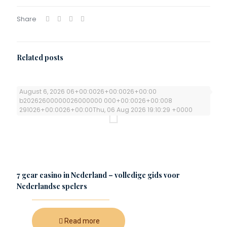
Share
Related posts
August 6, 2026 06+00:0026+00:0026+00:00
b20262600000026000000 000+00:0026+00:008
291026+00:0026+00:00Thu, 06 Aug 2026 19:10:29 +0000
7 gear casino in Nederland – volledige gids voor
Nederlandse spelers
Read more