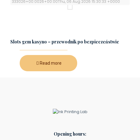
333026+00:0026+00:00Thu, 06 Aug 2026 15:30:33 +0000
Slots gem kasyno – przewodnik po bezpieczeństwie
Read more
Opening hours: