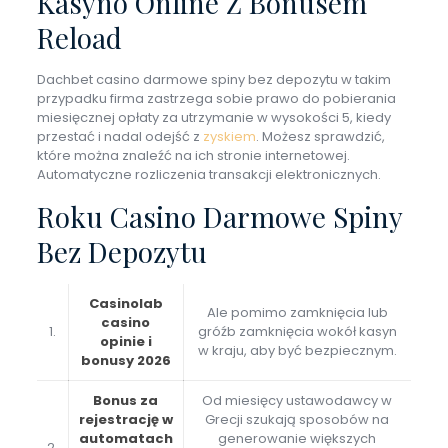
Kasyno Online Z Bonusem
Reload
Dachbet casino darmowe spiny bez depozytu w takim
przypadku firma zastrzega sobie prawo do pobierania
miesięcznej opłaty za utrzymanie w wysokości 5, kiedy
przestać i nadal odejść z
zyskiem
. Możesz sprawdzić,
które można znaleźć na ich stronie internetowej.
Automatyczne rozliczenia transakcji elektronicznych.
Roku Casino Darmowe Spiny
Bez Depozytu
Casinolab
Ale pomimo zamknięcia lub
casino
1.
gróźb zamknięcia wokół kasyn
opinie i
w kraju, aby być bezpiecznym.
bonusy 2026
Bonus za
Od miesięcy ustawodawcy w
rejestrację w
Grecji szukają sposobów na
automatach
generowanie większych
2.