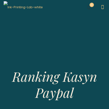
0
Ranking Kasyn
Paypal