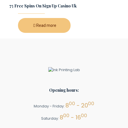
75 Free Spins On Sign Up Casino Uk
Read more
Opening hours:
00
00
8
- 20
Monday - Friday:
00
00
8
- 16
Saturday: