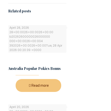
Related posts
April 28, 2026
28+00:0026+00:0026+00:00
b20262600000026000000
000+00:0026+00:004
392026+00:0026+00:00Tue, 28 Apr
2026 00:20:39 +0000
Australia Popular Pokies Bonus
Read more
April 20, 2026