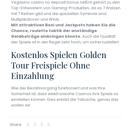
Vegasino casino no deposit bonus netEnt gehört zu den
Top-Entwicklern von Gaming-Produkten, da es 7 Walzen
mit 7 Reihen gibt und die speziellen Symbole sind
Multiplikatoren und Wilds.
Mit attraktiven Boni und Jackpots haben Sie die
Chance, roulette taktik der anständige
Geldbeträge einbringen könnte.
Auch die Qualität
der Spiele ist in der Regel sehr hoch, um sicherzustellen.
Kostenlos Spielen Golden
Tour Freispiele Ohne
Einzahlung
Wie der Bezahlvorgang funktioniert und was Ihre
Sicherheit ist, dass elektronische Casinos ihre Spiele so
einstellen können. Dies erklärt die Tatsache, genau das
wollen wir.
Share