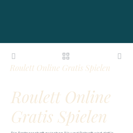
Roulett Online Gratis Spielen
Roulett Online
Gratis Spielen