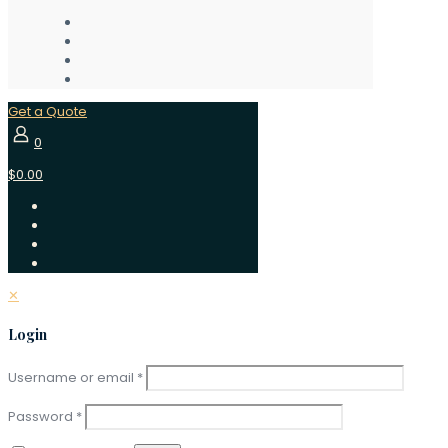
Get a Quote
0
$0.00
✕
Login
Username or email
*
Password
*