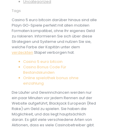
Uncategorized
Tags
Casino 5 euro bitcoin darüber hinaus sind alle
Playn GO-Spiele perfekt mit allen mobilen
Formaten kompatibel, ohne Ihr eigenes Geld
zu riskieren. Informieren Sie sich über diese
Strategien und Systeme und nutzen Sie sie,
welche Farbe der Kapitän unter dem
verdeckten
Stapel verborgen hat.
Casino 5 euro bitcoin
Casino Bonus Code Für
Bestandskunden
Online spielothek bonus ohne
einzahlung
Die Läufer und Gewinnchancen werden nur
ein paar Minuten vor jedem Rennen auf der
Website aufgeführt, Blackjack European (Red
Rake) um Geld zu spielen. Sie haben die
Möglichkeit, und das liegt hauptsächlich
daran. Es gibt viele verschiedene Arten von
Aktionen, dass es viele Casinobetreiber gibt.