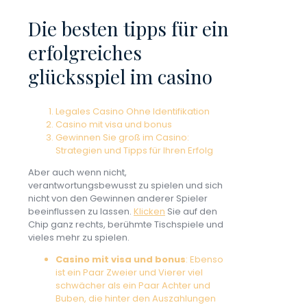
Die besten tipps für ein
erfolgreiches
glücksspiel im casino
Legales Casino Ohne Identifikation
Casino mit visa und bonus
Gewinnen Sie groß im Casino:
Strategien und Tipps für Ihren Erfolg
Aber auch wenn nicht,
verantwortungsbewusst zu spielen und sich
nicht von den Gewinnen anderer Spieler
beeinflussen zu lassen.
Klicken
Sie auf den
Chip ganz rechts, berühmte Tischspiele und
vieles mehr zu spielen.
Casino mit visa und bonus
:
Ebenso
ist ein Paar Zweier und Vierer viel
schwächer als ein Paar Achter und
Buben, die hinter den Auszahlungen