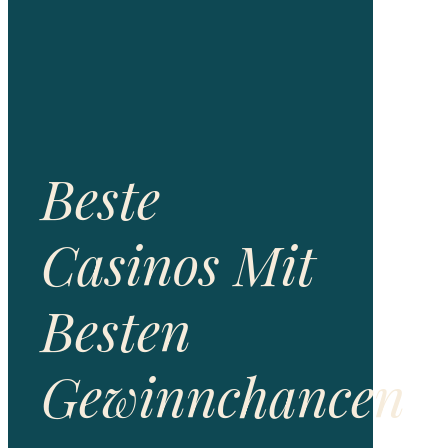
Beste
Casinos Mit
Besten
Gewinnchancen