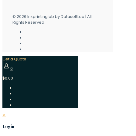
© 2026 Inkprintinglab by DatasoftLab | All
Rights Reserved
Get a Quote
0
$0.00
✕
Login