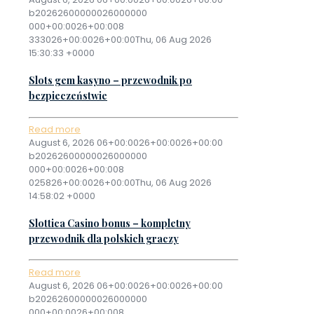
b20262600000026000000
000+00:0026+00:008
333026+00:0026+00:00Thu, 06 Aug 2026
15:30:33 +0000
Slots gem kasyno – przewodnik po
bezpieczeństwie
Read more
August 6, 2026 06+00:0026+00:0026+00:00
b20262600000026000000
000+00:0026+00:008
025826+00:0026+00:00Thu, 06 Aug 2026
14:58:02 +0000
Slottica Casino bonus – kompletny
przewodnik dla polskich graczy
Read more
August 6, 2026 06+00:0026+00:0026+00:00
b20262600000026000000
000+00:0026+00:008