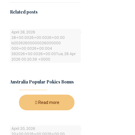
Related posts
April 28, 2026
28+00:0026+00:0026+00:00
b20262600000026000000
000+00:0026+00:004
392026+00:0026+00:00Tue, 28 Apr
2026 00:20:39 +0000
Australia Popular Pokies Bonus
Read more
April 20, 2026
20+00:0026+00:0026+00:00