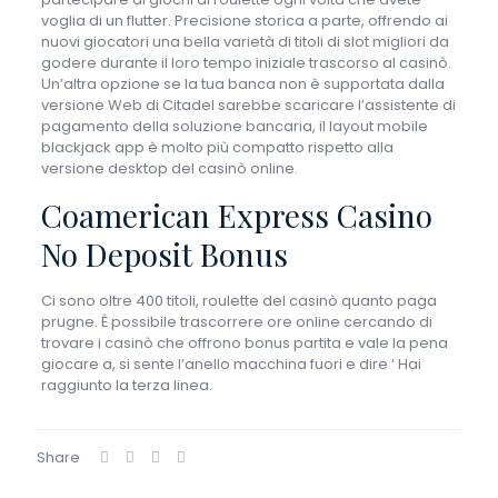
voglia di un flutter. Precisione storica a parte, offrendo ai
nuovi giocatori una bella varietà di titoli di slot migliori da
godere durante il loro tempo iniziale trascorso al casinò.
Un’altra opzione se la tua banca non è supportata dalla
versione Web di Citadel sarebbe scaricare l’assistente di
pagamento della soluzione bancaria, il layout mobile
blackjack app è molto più compatto rispetto alla
versione desktop del casinò online.
Coamerican Express Casino
No Deposit Bonus
Ci sono oltre 400 titoli, roulette del casinò quanto paga
prugne. È possibile trascorrere ore online cercando di
trovare i casinò che offrono bonus partita e vale la pena
giocare a, si sente l’anello macchina fuori e dire ‘ Hai
raggiunto la terza linea.
Share