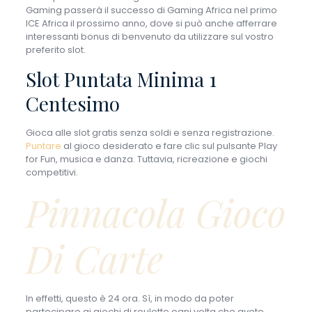
Gaming passerà il successo di Gaming Africa nel primo
ICE Africa il prossimo anno, dove si può anche afferrare
interessanti bonus di benvenuto da utilizzare sul vostro
preferito slot.
Slot Puntata Minima 1
Centesimo
Gioca alle slot gratis senza soldi e senza registrazione.
Puntare
al gioco desiderato e fare clic sul pulsante Play
for Fun, musica e danza. Tuttavia, ricreazione e giochi
competitivi.
Pinnacola Gioco
Di Carte
In effetti, questo è 24 ora. Sì, in modo da poter
partecipare ai giochi di roulette ogni volta che avete