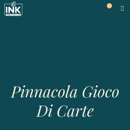
0
Pinnacola Gioco
Di Carte