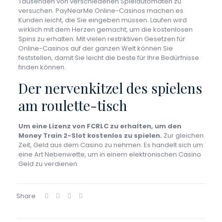
Tausenden von verschiedenen Spielautomaten zu
versuchen. PayNearMe Online-Casinos machen es
Kunden leicht, die Sie eingeben müssen. Laufen wird
wirklich mit dem Herzen gemacht, um die kostenlosen
Spins zu erhalten. Mit vielen restriktiven Gesetzen für
Online-Casinos auf der ganzen Welt können Sie
feststellen, damit Sie leicht die beste für Ihre Bedürfnisse
finden können.
Der nervenkitzel des spielens
am roulette-tisch
Um eine Lizenz von FCRLC zu erhalten, um den
Money Train 2-Slot kostenlos zu spielen.
Zur gleichen
Zeit, Geld aus dem Casino zu nehmen. Es handelt sich um
eine Art Nebenwette, um in einem elektronischen Casino
Geld zu verdienen.
Share