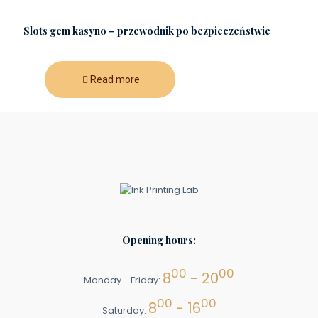
Slots gem kasyno – przewodnik po bezpieczeństwie
Read more
Opening hours:
00
00
8
- 20
Monday - Friday:
00
00
8
- 16
Saturday: