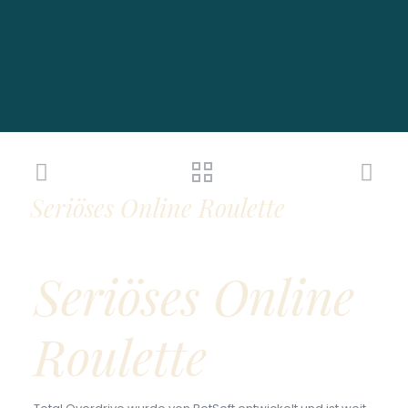
Seriöses Online Roulette
Seriöses Online
Roulette