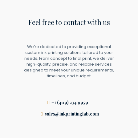
Feel free to contact with us
We’re dedicated to providing exceptional
custom ink printing solutions tailored to your
needs. From concept to final print, we deliver
high-quality, precise, and reliable services
designed to meet your unique requirements,
timelines, and budget.
+1 (409) 234 9959
sales@inkprintinglab.com