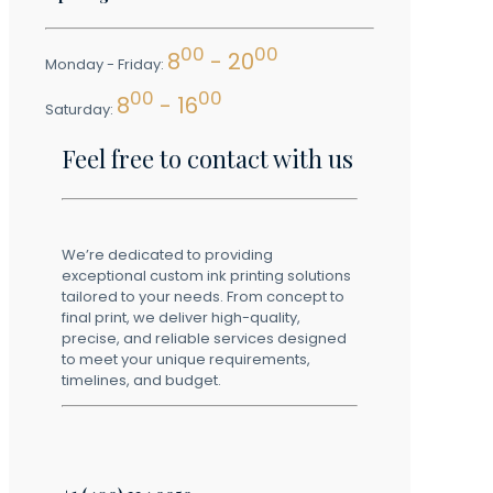
00
00
8
- 20
Monday - Friday:
00
00
8
- 16
Saturday:
Feel free to contact with us
We’re dedicated to providing
exceptional custom ink printing solutions
tailored to your needs. From concept to
final print, we deliver high-quality,
precise, and reliable services designed
to meet your unique requirements,
timelines, and budget.