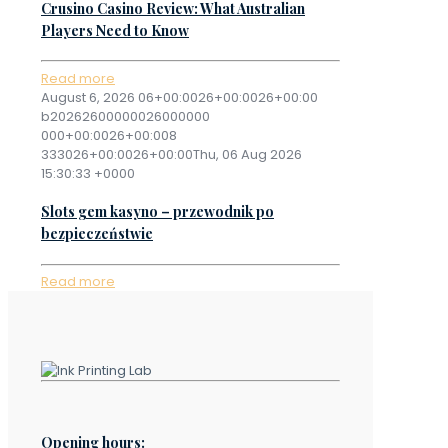
Crusino Casino Review: What Australian
Players Need to Know
Read more
August 6, 2026 06+00:0026+00:0026+00:00
b20262600000026000000
000+00:0026+00:008
333026+00:0026+00:00Thu, 06 Aug 2026
15:30:33 +0000
Slots gem kasyno – przewodnik po
bezpieczeństwie
Read more
Opening hours: