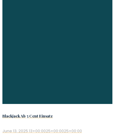
Blackjack Ab 5 Cent Einsatz
June 13, 2025 13+00:0025+00:0025+00:00