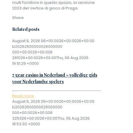
multi fornitore in questo spazio, la versione
2023 del Vertice di gioco di Praga.
Share
Related posts
August 6, 2026 06+00:0026+00:0026+00:00
b20262600000026000000
000+00:0026+00:008
291026+00:0026+00:00Thu, 06 Aug 2026
19:10:29 +0000
7 gear casino in Nederland – volledige gids
voor Nederlandse spelers
Read more
August 6, 2026 06+00:0026+00:0026+00:00
b20262600000026000000
000+00:0026+00:008
325326+00:0026+00:00Thu, 06 Aug 2026
18:53:32 +0000