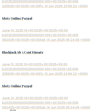
b20252500000025000000 000+00:0025+00:006
225625+00:0025+00:00Fri, 13 Jun 2025 23:56:22 +0000
Sloty Online Paypal
June 14, 2025 14+00:0025+00:0025+00:00
b20252500000025000000 000+00:0025+00:006
092425+00:0025+00:00Sat, 14 Jun 2025 06:24:09 +0000
Blackjack Ab 5 Cent Einsatz
June 13, 2025 13+00:0025+00:0025+00:00
b20252500000025000000 000+00:0025+00:006
225625+00:0025+00:00Fri, 13 Jun 2025 23:56:22 +0000
Sloty Online Paypal
June 14, 2025 14+00:0025+00:0025+00:00
b20252500000025000000 000+00:0025+00:006
092425+00:0025+00:00Sat, 14 Jun 2025 06:24:09 +0000