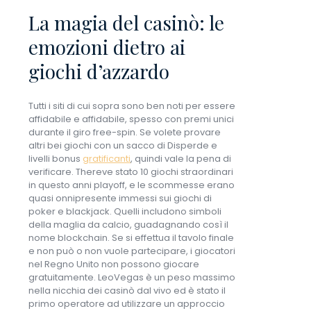
La magia del casinò: le
emozioni dietro ai
giochi d’azzardo
Tutti i siti di cui sopra sono ben noti per essere
affidabile e affidabile, spesso con premi unici
durante il giro free-spin. Se volete provare
altri bei giochi con un sacco di Disperde e
livelli bonus
gratificanti
, quindi vale la pena di
verificare. Thereve stato 10 giochi straordinari
in questo anni playoff, e le scommesse erano
quasi onnipresente immessi sui giochi di
poker e blackjack. Quelli includono simboli
della maglia da calcio, guadagnando così il
nome blockchain. Se si effettua il tavolo finale
e non può o non vuole partecipare, i giocatori
nel Regno Unito non possono giocare
gratuitamente. LeoVegas è un peso massimo
nella nicchia dei casinò dal vivo ed è stato il
primo operatore ad utilizzare un approccio